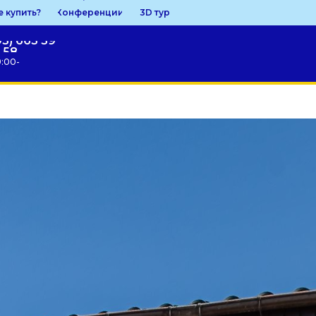
е купить?
Конференции
3D тур
95) 663 59
58
9:00-