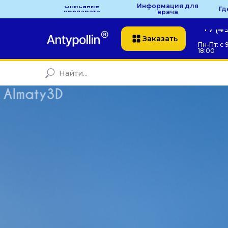
Описание
Информация для
Гд
препарата
врача
+7 (4
Заказать
Пн-Пт: с 
18:00