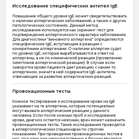
Исследование специфических антител IgE
Повышение общего уровня IgE может свидетельствовать
о наличии аллергических заболеваний, а также о других
патологических состояниях. Данный метод
исследования используется как скрининг-тест для
подтверждения аллергического характера заболевания.
Для диагностики "виновного аллергена" определяются
специфические IgE, вступающие в реакции с
конкретными аллергенами. О наличии аллергии судят
по уровню IgE, которые вырабатываются в ответ на
аллергены, а не по клинической реакции (проявлению
симптомов аллергической реакции). В случае если
сыворотка крови пациента дает реакцию с каким-то
аллергеном, значит в ней содержатся IgE-антитела,
отвечающие за развитие аллергических реакций.
Провокационные тесты
Кожное тестирование и исследование крови на IgE
указывают на те аллергены, которые потенциально
могут вызвать аллергические реакции у данного
человека. Если после кожных проб и исследования
крови, диагноз остается неясным, врач может назначить
провокационные тесты. Такие исследования проводятся
в аллергологических стационарах по строгим
показаниям. При проведении провокационных тестов в
нос, под язык или непосредственно в бронхи вводится