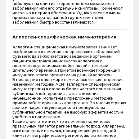
действуют на один из второстепенных механизмов
заболевания или его отдельные симптомы. Применяют
их только в период обострения. Однако после отмены
приема препаратов данной группы симптомы
заболевания быстро восстанавливаются.
Аллерген-специфическая иммунотерапия
Аллерген-специфическая иммунотерапия занимает
особое место в лечение аллергических заболеваний.
Суть метода заключается во введении в организм
пациента экстракта «виновного» аллергена с
постепенно увеличивающейся дозой в течении
длительного времени. При этом возникает коррекция
иммунного ответа организма на данный аллерген.
В последние годы в мире наметилась четкая тенденция
изменения методики АСИТ (аллерген-специфическая
иммунотерапия) в сторону более частого применения
сублингвальной терапии за счет снижения
инъекционной. Испытаны и предложены методики
приема таблетированных аллергенов. Во многих странах
врачи и пациенты уже оценили преимущества
сублингвальной терапии, ее высокую эффективность и
удобство в применение.
Также стоит отметить, что в лечение поллинозов
правильным является региональный подход. Аллергены,
изготовленные из сырья, произрастающего в одной
климато-географическом регионе, являются менее