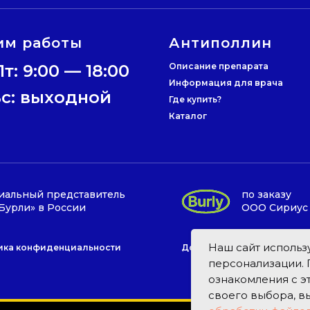
им работы
Антиполлин
т: 9:00 — 18:00
Описание препарата
Информация для врача
Вс: выходной
Где купить?
Каталог
альный представитель
по заказу
Бурли» в России
ООО Сириус
Наш сайт использу
ика конфиденциальности
Договор оферты
персонализации. 
ознакомления с 
своего выбора, в