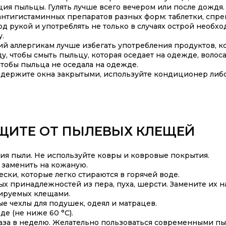
ия пыльцы. Гулять лучше всего вечером или после дождя.
тигистаминных препаратов разных форм: таблетки, спреи д
д рукой и употреблять не только в случаях острой необх
.
й аллергикам лучше избегать употребления продуктов, ко
 чтобы смыть пыльцу, которая оседает на одежде, волоса
чтобы пыльца не оседала на одежде.
 держите окна закрытыми, используйте кондиционер либо 
ЩИТЕ ОТ ПЫЛЕВЫХ КЛЕЩЕЙ
ия пыли. Не используйте ковры и ковровые покрытия.
 заменить на кожаную.
ски, которые легко стираются в горячей воде.
х принадлежностей из пера, пуха, шерсти. Замените их 
ируемых клещами.
 чехлы для подушек, одеял и матрацев.
де (не ниже 60 °С).
аза в неделю. Желательно пользоваться современными п