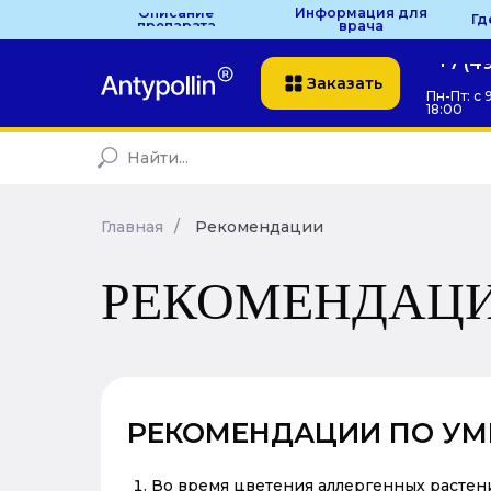
Описание
Информация для
Гд
препарата
врача
+7 (4
Заказать
Пн-Пт: с 
18:00
Главная
/
Рекомендации
РЕКОМЕНДАЦ
РЕКОМЕНДАЦИИ ПО УМ
Во время цветения аллергенных растени